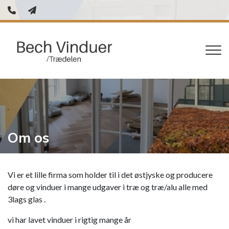
Gå
til
hovedindhold
Om os
Vi er et lille firma som holder til i det østjyske og producere
døre og vinduer i mange udgaver i træ og træ/alu alle med
3lags glas .
vi har lavet vinduer i rigtig mange år